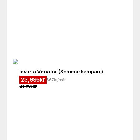
Invicta
Venator (Sommarkampanj)
23,995
kr
667kr/mån
24,995
kr