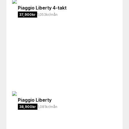
Piaggio
Liberty 4-takt
37,900
kr
1,053kr/mån
Piaggio
Liberty
38,900
kr
1,081kr/mån