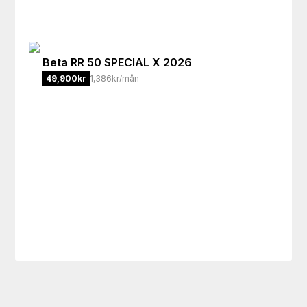
Beta
RR 50 SPECIAL X 2026
49,900
kr
1,386kr/mån