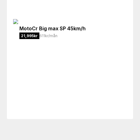
MotoCr
Big max SP 45km/h
21,995
kr
611kr/mån