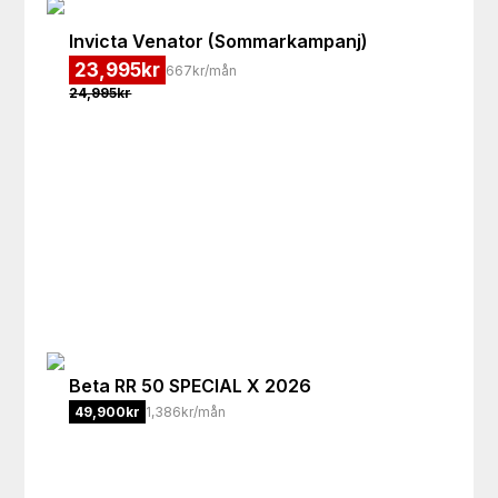
Invicta
Venator (Sommarkampanj)
23,995
kr
667kr/mån
24,995
kr
Beta
RR 50 SPECIAL X 2026
49,900
kr
1,386kr/mån