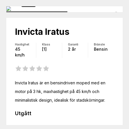
Invicta
Iratus
Hastighet
Klass
Garanti
Bränsle
45
[1]
2 år
Bensin
km/h
Invicta Iratus är en bensindriven moped med en 
motor på 3 hk, maxhastighet på 45 km/h och 
minimalistisk design, idealisk för stadskörningar.
Utgått