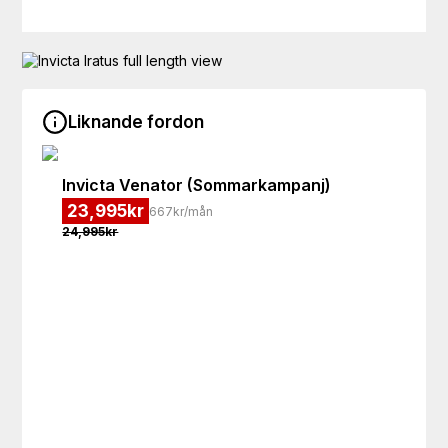
Liknande fordon
Invicta
Venator (Sommarkampanj)
23,995
kr
667kr/mån
24,995
kr