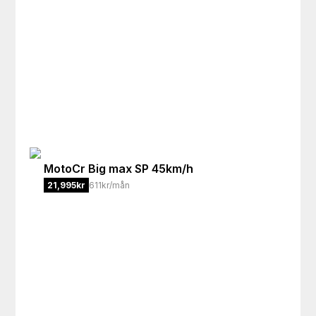
MotoCr
Big max SP 45km/h
21,995
kr
611kr/mån