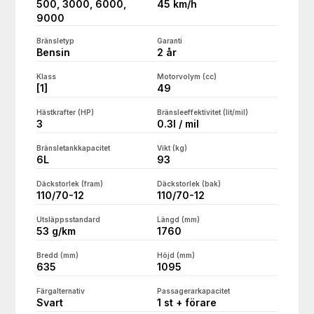
500, 3000, 6000,
45 km/h
9000
Bränsletyp
Garanti
Bensin
2 år
Klass
Motorvolym (cc)
[1]
49
Hästkrafter (HP)
Bränsleeffektivitet (lit/mil)
3
0.3l / mil
Bränsletankkapacitet
Vikt (kg)
6L
93
Däckstorlek (fram)
Däckstorlek (bak)
110/70-12
110/70-12
Utsläppsstandard
Längd (mm)
53 g/km
1760
Bredd (mm)
Höjd (mm)
635
1095
Färgalternativ
Passagerarkapacitet
Svart
1 st + förare