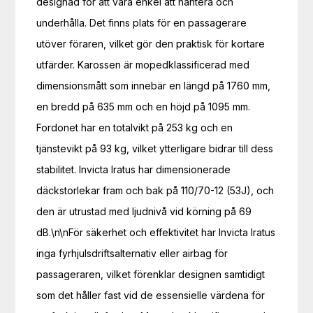
designad för att vara enkel att hantera och
underhålla. Det finns plats för en passagerare
utöver föraren, vilket gör den praktisk för kortare
utfärder. Karossen är mopedklassificerad med
dimensionsmått som innebär en längd på 1760 mm,
en bredd på 635 mm och en höjd på 1095 mm.
Fordonet har en totalvikt på 253 kg och en
tjänstevikt på 93 kg, vilket ytterligare bidrar till dess
stabilitet. Invicta Iratus har dimensionerade
däckstorlekar fram och bak på 110/70-12 (53J), och
den är utrustad med ljudnivå vid körning på 69
dB.\n\nFör säkerhet och effektivitet har Invicta Iratus
inga fyrhjulsdriftsalternativ eller airbag för
passageraren, vilket förenklar designen samtidigt
som det håller fast vid de essensielle värdena för