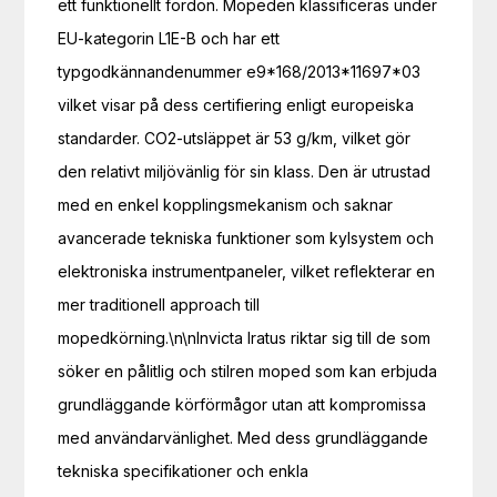
ett funktionellt fordon. Mopeden klassificeras under
EU-kategorin L1E-B och har ett
typgodkännandenummer e9*168/2013*11697*03
vilket visar på dess certifiering enligt europeiska
standarder. CO2-utsläppet är 53 g/km, vilket gör
den relativt miljövänlig för sin klass. Den är utrustad
med en enkel kopplingsmekanism och saknar
avancerade tekniska funktioner som kylsystem och
elektroniska instrumentpaneler, vilket reflekterar en
mer traditionell approach till
mopedkörning.\n\nInvicta Iratus riktar sig till de som
söker en pålitlig och stilren moped som kan erbjuda
grundläggande körförmågor utan att kompromissa
med användarvänlighet. Med dess grundläggande
tekniska specifikationer och enkla