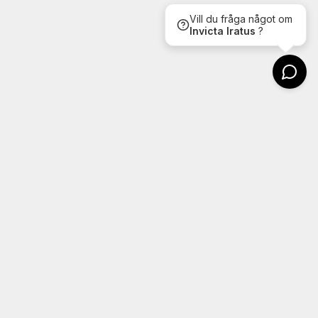
Kontakt
Wheels4u
Argongatan 22
431 53 Mölndal
Tel: 031-7607604