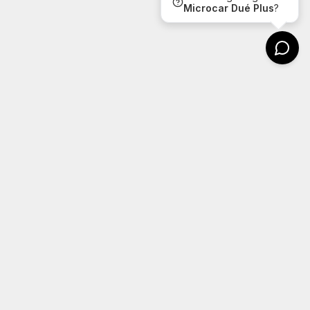
Microcar
Dué Plus
?
Kontakt
Wheels4u
Argongatan 22
431 53 Mölndal
Tel: 031-7607604
Email: info@wheels4u.se