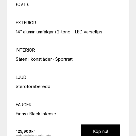
(CVT).

EXTERIÖR

14” aluminiumfälgar i 2-tone ·  LED varselljus

INTERIÖR

Säten i konstläder · Sportratt

LJUD

Steroföreberedd

FÄRGER

Finns i Black Intense
Köp nu!
125,900
kr
Avbetalning erbjuds