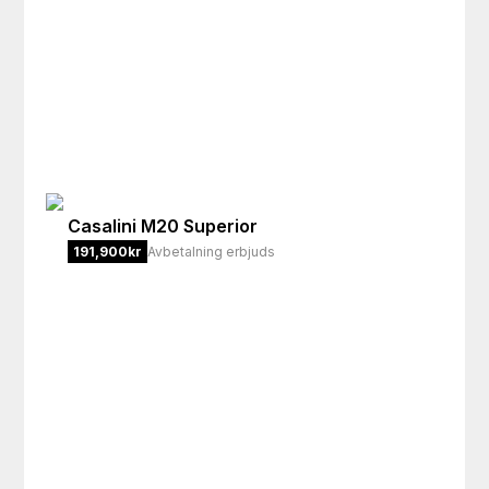
Casalini
M20 Superior
191,900
kr
Avbetalning erbjuds