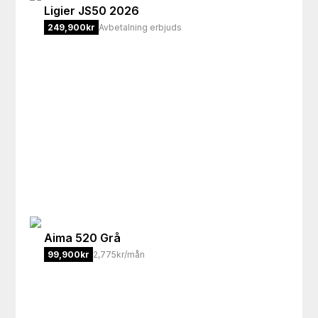
Ligier
JS50 2026
249,900
kr
Avbetalning erbjuds
Aima
520 Grå
99,900
kr
2,775kr/mån