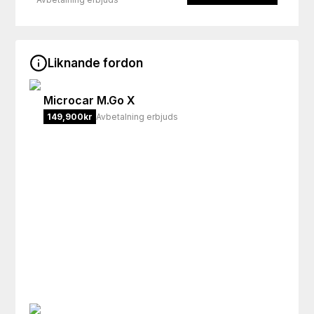
Liknande fordon
Microcar
M.Go X
149,900
kr
Avbetalning erbjuds