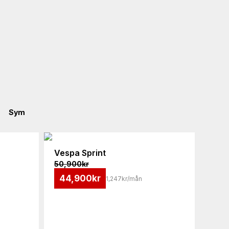
Sym
Vespa
Sprint
50,900
kr
44,900
kr
1,247kr/mån