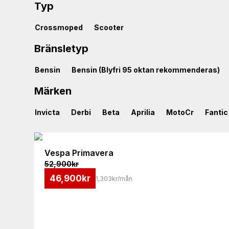
Typ
Crossmoped
Scooter
Bränsletyp
Bensin
Bensin (Blyfri 95 oktan rekommenderas)
Märken
Invicta
Derbi
Beta
Aprilia
MotoCr
Fantic
Vespa
Primavera
52,900
kr
46,900
kr
1,303kr/mån