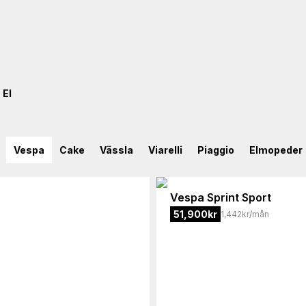
El
Vespa
Cake
Vässla
Viarelli
Piaggio
Elmopeder
Vespa
Sprint Sport
51,900
kr
1,442kr/mån