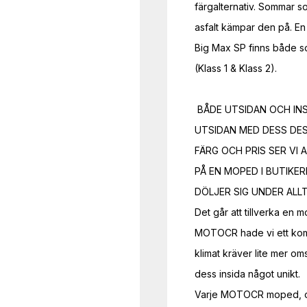
färgalternativ. Sommar so
asfalt kämpar den på. En r
Big Max SP finns både s
(Klass 1 & Klass 2).

 BÅDE UTSIDAN OCH INSIDAN RÄKNAS!

UTSIDAN MED DESS DESI
FÄRG OCH PRIS SER VI A
PÅ EN MOPED I BUTIKERN
DÖLJER SIG UNDER ALLT
Det går att tillverka en 
MOTOCR hade vi ett kompr
klimat kräver lite mer om
dess insida något unikt.

Varje MOTOCR moped, oav