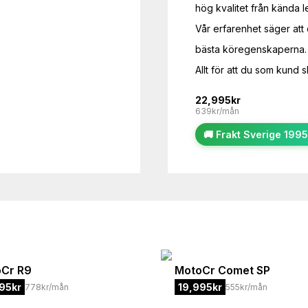
hög kvalitet från kända le
Vår erfarenhet säger att
bästa köregenskaperna.

Allt för att du som kund 
22,995
kr
639kr/mån
🚚 Frakt Sverige 1995
oCr
R9
MotoCr
Comet SP
95
kr
19,995
kr
778kr/mån
555kr/mån