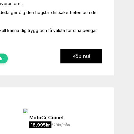
verantörer.  

 detta ger dig den högsta  driftsäkerheten och de 
skall känna dig trygg och få valuta för dina pengar.
Köp nu!
kr
MotoCr
Comet
18,995
kr
528kr/mån