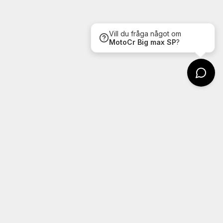
Vill du fråga något om
MotoCr
Big max SP
?
Snabblänkar
Kontakt
Verkstad
Guides