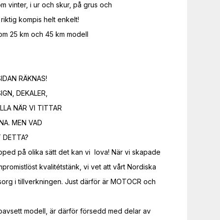
m vinter, i ur och skur, på grus och

iktig kompis helt enkelt!

om 25 km och 45 km modell

GN, DEKALER,  

LLA NÄR VI TITTAR

A. MEN VAD  

 DETTA?

moped på olika sätt det kan vi  lova! När vi skapade 
omistlöst kvalitétstänk, vi vet att vårt Nordiska 
sorg i tillverkningen. Just därför är MOTOCR och 
sett modell, är därför försedd med delar av 