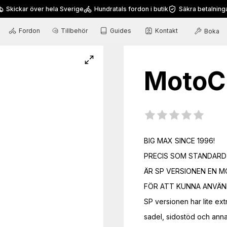
Skickar över hela Sverige
Hundratals fordon i butik
Säkra betalning
Fordon
Tillbehör
Guides
Kontakt
Boka
MotoC
BIG MAX SINCE 1996!

PRECIS SOM STANDARD 
ÄR SP VERSIONEN EN M
FÖR ATT KUNNA ANVÄND
SP versionen har lite ext
sadel, sidostöd och ann