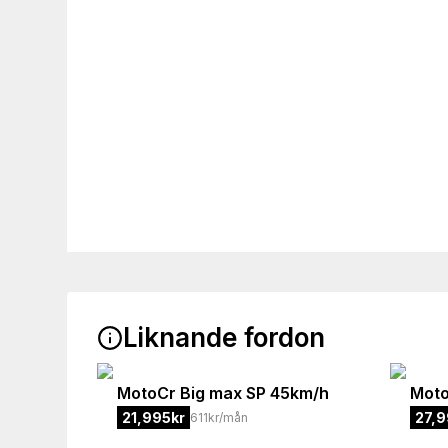
Liknande fordon
MotoCr
Big max SP 45km/h
Mot
21,995
kr
27,9
611kr/mån