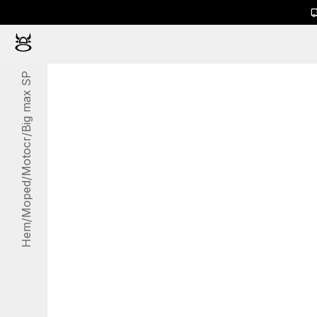
Big max SP
/
Motocr
/
Moped
/
Hem