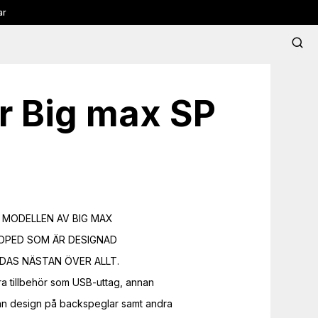
ar
r
Big max SP
MODELLEN AV BIG MAX

OPED SOM ÄR DESIGNAD

AS NÄSTAN ÖVER ALLT.

ra tillbehör som USB-uttag, annan

an design på backspeglar samt andra
