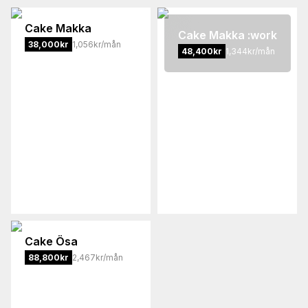
Cake
Makka
Cake
Makka :work
38,000
kr
1,056kr/mån
48,400
kr
1,344kr/mån
Cake
Ösa
88,800
kr
2,467kr/mån