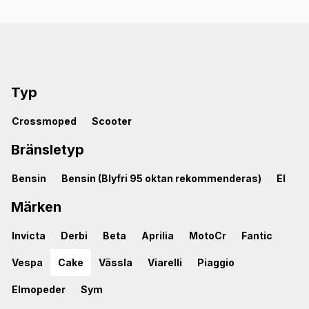
Typ
Crossmoped
Scooter
Bränsletyp
Bensin
Bensin (Blyfri 95 oktan rekommenderas)
El
Märken
Invicta
Derbi
Beta
Aprilia
MotoCr
Fantic
Vespa
Cake
Vässla
Viarelli
Piaggio
Elmopeder
Sym