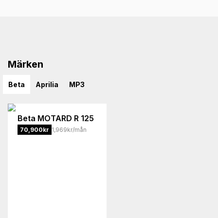
Märken
Beta
Aprilia
MP3
Beta
MOTARD R 125
70,900
kr
1,969kr/mån