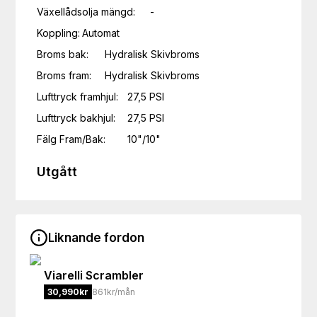
Växellådsolja mängd:	-

Koppling:	Automat

Broms bak:	Hydralisk Skivbroms

Broms fram:	Hydralisk Skivbroms

Lufttryck framhjul:	27,5 PSI

Lufttryck bakhjul:	27,5 PSI

Fälg Fram/Bak:	10"/10"
Utgått
Liknande fordon
Viarelli
Scrambler
30,990
kr
861kr/mån