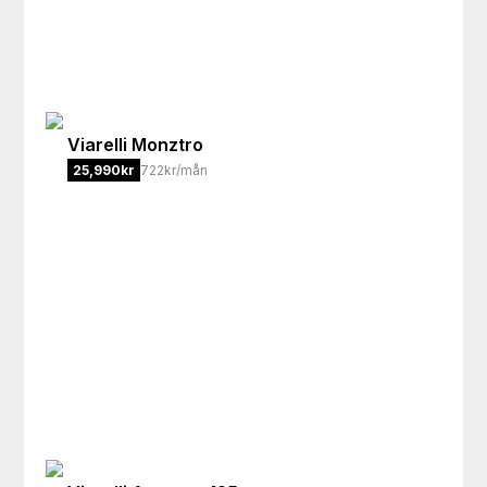
Viarelli
Monztro
25,990
kr
722kr/mån