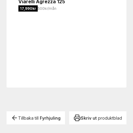
Viarelli
Agrezza 125
17,990
kr
500kr/mån
Tillbaka till
Fyrhjuling
Skriv ut
produktblad