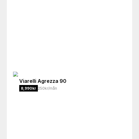
Viarelli
Agrezza 90
8,990
kr
250kr/mån