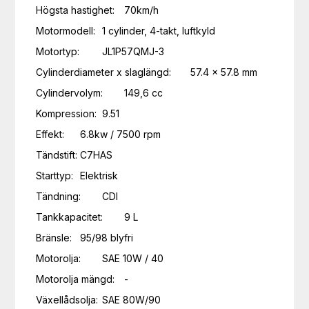
Högsta hastighet:	70km/h

Motormodell:	1 cylinder, 4-takt, luftkyld

Motortyp:	JL1P57QMJ-3

Cylinderdiameter x slaglängd:	57.4 × 57.8 mm

Cylindervolym:	149,6 cc

Kompression:	9.51

Effekt:	6.8kw / 7500 rpm

Tändstift:	C7HAS

Starttyp:	Elektrisk

Tändning:	CDI

Tankkapacitet:	9 L

Bränsle:	95/98 blyfri

Motorolja:	SAE 10W / 40

Motorolja mängd:	-

Växellådsolja:	SAE 80W/90
