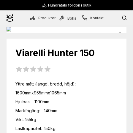
Hundratals fordon i butik
Produkter
Kontakt
Boka
Viarelli
Hunter 150
Yttre mått (längd, bredd, höjd):	
1600mmx955mmx1065mm

Hjulbas:	1100mm

Markfrigång:	140mm

Vikt:	155kg

Lastkapacitet:	150kg
