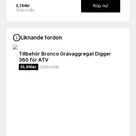
Köp nu!
3,744
kr
104kr/mån
Liknande fordon
Tillbehör
Bronco Grävaggregat Digger
360 för ATV
55,995
kr
1,555kr/mån