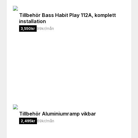
Tillbehör
Bass Habit Play 112A, komplett
installation
3,550
kr
99kr/mån
Tillbehör
Aluminiumramp vikbar
2,495
kr
69kr/mån