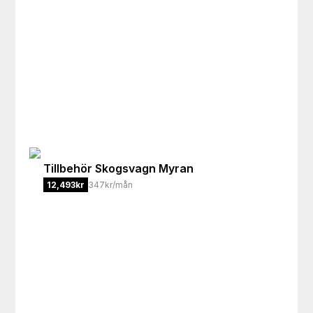
Tillbehör
Skogsvagn Myran
12,493
kr
347kr/mån