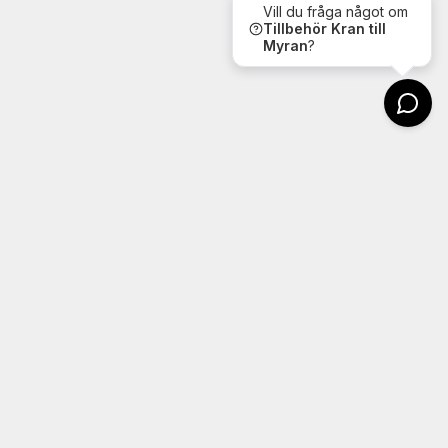
Vill du fråga något om
Tillbehör
Kran till
Myran
?
Kontakt
Wheels4u
Argongatan 22
431 53 Mölndal
Tel: 031-7607604
Email: info@wheels4u.se