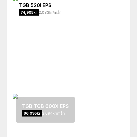
TGB
520i EPS
74,995
kr
2,083kr/mån
TGB
TGB 600X EPS
96,995
kr
2,694kr/mån