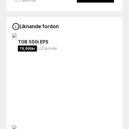
2,778kr/mån
Liknande fordon
TGB
550i EPS
79,995
kr
2,222kr/mån