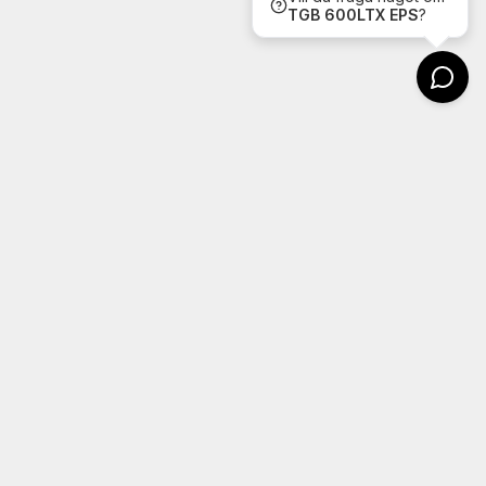
TGB
600LTX EPS
?
Kontakt
Wheels4u
Argongatan 22
431 53 Mölndal
Tel: 031-7607604
Email: info@wheels4u.se