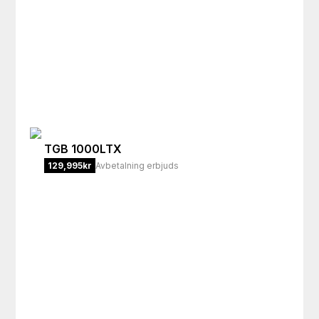
TGB
1000LTX
129,995
kr
Avbetalning erbjuds