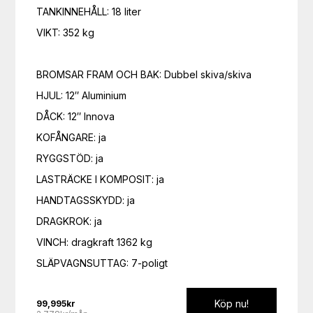
TANKINNEHÅLL: 18 liter

VIKT: 352 kg

BROMSAR FRAM OCH BAK: Dubbel skiva/skiva

HJUL: 12″ Aluminium

DÅCK: 12″ Innova

KOFÅNGARE: ja

RYGGSTÖD: ja

LASTRÄCKE I KOMPOSIT: ja

HANDTAGSSKYDD: ja

DRAGKROK: ja

VINCH: dragkraft 1362 kg

SLÄPVAGNSUTTAG: 7-poligt
Köp nu!
99,995
kr