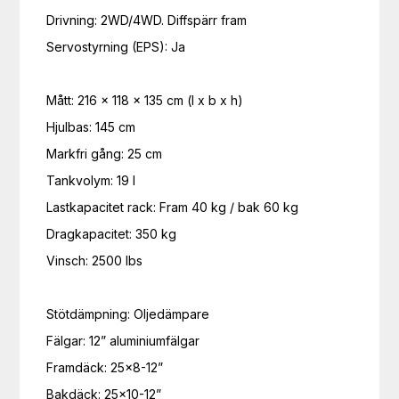
Drivning: 2WD/4WD. Diffspärr fram

Servostyrning (EPS): Ja

Mått: 216 x 118 x 135 cm (l x b x h)

Hjulbas: 145 cm

Markfri gång: 25 cm

Tankvolym: 19 l

Lastkapacitet rack: Fram 40 kg / bak 60 kg

Dragkapacitet: 350 kg

Vinsch: 2500 lbs

Stötdämpning: Oljedämpare

Fälgar: 12” aluminiumfälgar

Framdäck: 25×8-12”

Bakdäck: 25×10-12”
