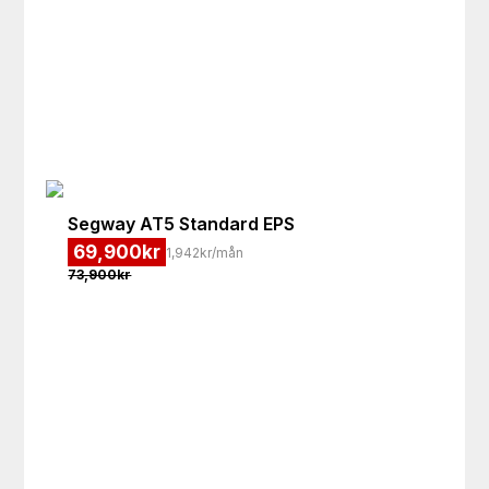
Segway
AT5 Standard EPS
69,900
kr
1,942kr/mån
73,900
kr