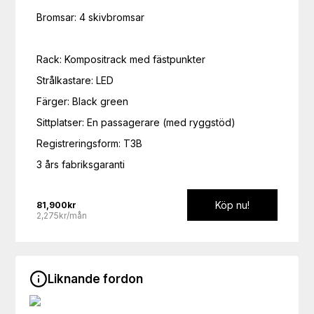
Bromsar: 4 skivbromsar

Rack: Kompositrack med fästpunkter

Strålkastare: LED

Färger: Black green

Sittplatser: En passagerare (med ryggstöd)

Registreringsform: T3B

3 års fabriksgaranti
Köp nu!
81,900
kr
2,275kr/mån
Liknande fordon