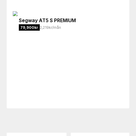
Segway
AT5 S PREMIUM
79,900
kr
2,219kr/mån