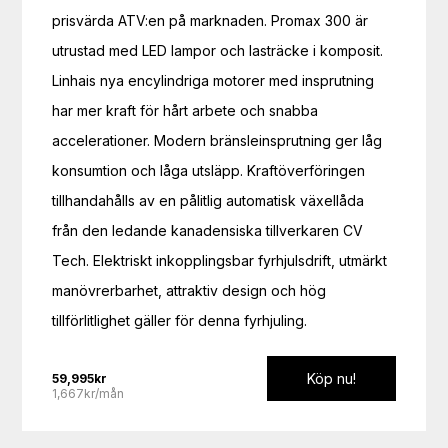
prisvärda ATV:en på marknaden. Promax 300 är 
utrustad med LED lampor och lasträcke i komposit.

Linhais nya encylindriga motorer med insprutning 
har mer kraft för hårt arbete och snabba 
accelerationer. Modern bränsleinsprutning ger låg 
konsumtion och låga utsläpp. Kraftöverföringen 
tillhandahålls av en pålitlig automatisk växellåda 
från den ledande kanadensiska tillverkaren CV 
Tech. Elektriskt inkopplingsbar fyrhjulsdrift, utmärkt 
manövrerbarhet, attraktiv design och hög 
tillförlitlighet gäller för denna fyrhjuling.
Köp nu!
59,995
kr
1,667kr/mån