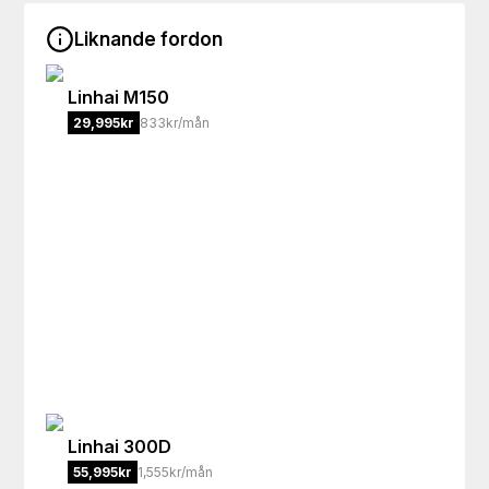
Liknande fordon
Linhai
M150
29,995
kr
833kr/mån
Linhai
300D
55,995
kr
1,555kr/mån