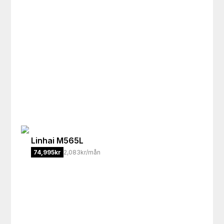
Linhai
M565L
74,995
kr
2,083kr/mån