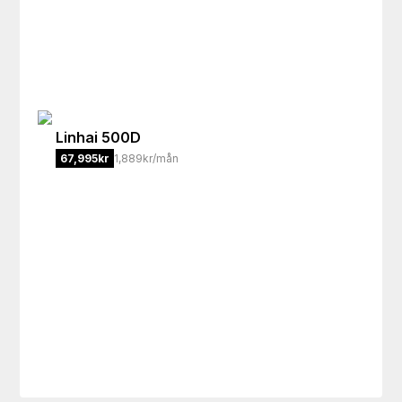
Linhai
500D
67,995
kr
1,889kr/mån